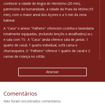
conhecer a cidade de Angra do Heroísmo (20 min),
património da humanidade, a cidade da Praia da Vitória (10
min), com o maior areal dos Açores e a 5 min da zona
balnear.
A "Casa" e anexo "Palheiro" oferecem cozinha e lavandaria
totalmente equipadas, (incluindo lençóis e atoalhados) w.c.
e sala com TV. A "Casa" ainda oferece sala de jantar, 1
quarto de casal, 1 quarto individual, sofá cama e
churrasqueira. O "Palheiro" oferece 1 quarto de casal e 2
camas de criança no sótão.
Encontrará animais domésticos, os nossos hóspedes
poderão utilizar toda a casa e área de lazer exterior. Aqui,
Reservar
uma família ou um grupo de amigos têm tudo o que
podem desejar para umas férias inesquecíveis.
Comentários
Não foram encontrados comentários.