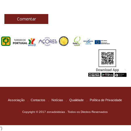
Comentar
Associação
.
Contactos
.
Notícias
.
Qualidade
.
Política de Privacidade
Copyright © 2017 zonadeideias . Todos os Direitos Reservados
')