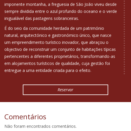
imponente montanha, a freguesia de São João viveu desde
sempre dividida entre o azul profundo do oceano e o verde
inigualável das pastagens sobranceiras.
É do seio da comunidade herdada de um património
natural, arquitectónico e gastronómico único, que nasce
um empreendimento turístico inovador, que abraçou o
objectivo de reconstruir um conjunto de habitações típicas
pertencentes a diferentes proprietários, transformando-as
em alojamentos turísticos de qualidade, cuja gestão foi
entregue a uma entidade criada para o efeito.
O empreendimento é composto por 2 "casas de Campo"
(Classificação atribuída pela Direcção Regional de Turismo.
Reservar
Todas dotadas de espaços de lazer envolventes, dispondo
ainda de uma piscina oceânica nas imediações da Casa
Azul.
Comentários
As caminhadas revigorantes pelos trilhos pedestres
encestais, os passeios de bicicleta pelas lagoas, o desafio
Não foram encontrados comentários.