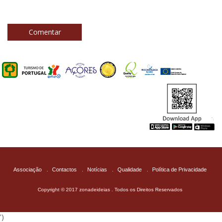
da subida ao ponto mais alto de Portugal, a observação
inesquecível das gigantescas baleias ou dos amistosos
golfinhos ou simples degustar de um bife de atum ou de
Comentar
um prato de torresmos com inhame, num ambiente de
absoluta tranquilidade e esfuziante beleza, transformarão
por certo a vista numa experiencia inolvidável.
Associação
.
Contactos
.
Notícias
.
Qualidade
.
Política de Privacidade
Copyright © 2017 zonadeideias . Todos os Direitos Reservados
')