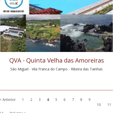
QVA - Quinta Velha das Amoreiras
São Miguel - Vila Franca do Campo - Ribeira das Tainhas
< Anterior
1
2
3
4
5
6
7
8
9
10
11